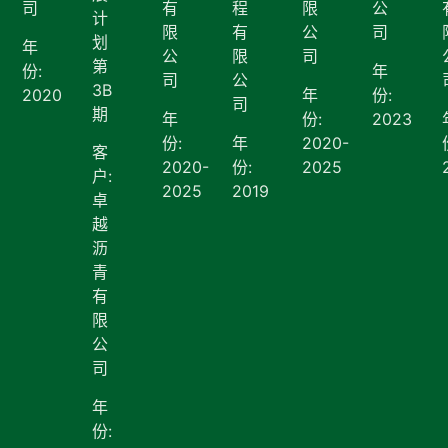
司
有
程
限
公
计
限
有
公
司
划
年
公
限
司
第
份:
年
司
公
3B
2020
年
份:
司
期
年
份:
2023
份:
年
2020-
客
2020-
份:
2025
户:
2025
2019
卓
越
沥
青
有
限
公
司
年
份: