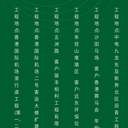
工
工
工
工
工
工
程
程
程
程
程
程
地
地
地
地
地
地
点:
点:
点:
点:
点:
点:
香
香
五
禾
沙
中
港
港
洲
径
田
电
国
国
路
山
马
九
际
际
堆
场
龙
客
机
机
填
东
户:
客
场
场
区
及
骏
户:
滑
二
新
丰
客
香
行
号
界
柏
户:
港
道
客
北
利
远
赛
工
运
区
工
东
马
程
大
沥
程
环
会
(第
楼
青
有
保
一、
扩
工
年
限
垃
二
建
程
份: