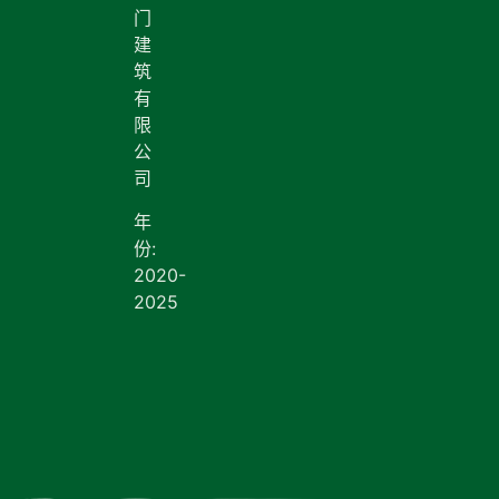
门
建
筑
有
限
公
司
年
份:
2020-
2025