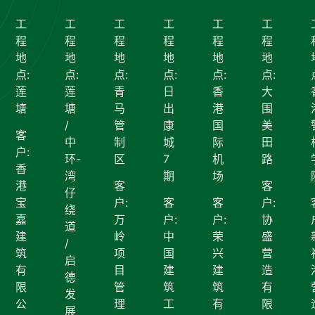
工
工
工
工
工
工
程
程
程
程
程
程
地
地
地
地
地
地
点:
点:
点:
点:
点:
点:
莲
莲
青
日
香
大
塘
塘
马
出
港
围
/
管
康
国
美
客
中
制
城
际
田
户:
环-
区
7
机
路
香
湾
期
场
港
客
客
仔
宝
户:
客
客
户:
绕
嘉
万
户:
户:
协
道
建
岭
中
荣
盛
/
筑
项
国
兴
营
启
有
目
建
建
造
德
限
管
筑
筑
有
发
公
理
工
有
限
展