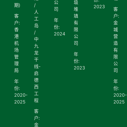
公
圾
期)
/
2023
司
堆
客
人
客
填
户:
工
年
户:
有
金
岛
份:
香
限
城
/
2024
港
公
营
中
机
司
造
九
场
有
龙
年
管
限
干
份:
理
公
线-
2023
局
司
启
德
年
年
西
份:
份:
工
2020-
2020-
程
2025
2025
客
户:
金