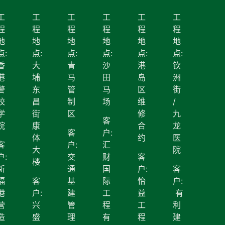
工
工
工
工
工
工
程
程
程
程
程
程
地
地
地
地
地
地
点:
点:
点:
点:
点:
点:
香
大
青
沙
港
钦
港
埔
马
田
岛
洲
警
东
管
马
区
街
校
昌
制
场
维
/
学
街
区
修
九
客
院
康
合
龙
客
户:
体
约
医
客
户:
汇
大
院
户:
交
财
客
楼
新
通
国
户:
客
福
客
基
际
怡
户:
港
户:
建
工
益
有
营
兴
管
程
工
利
造
盛
理
有
程
建