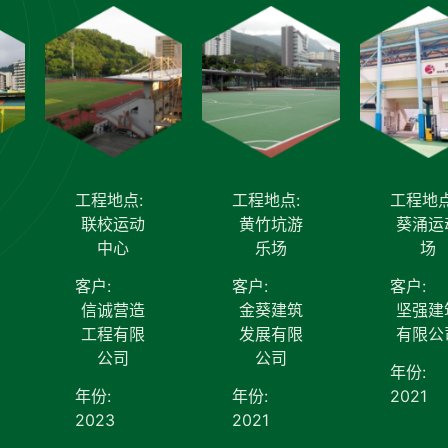
工程地点:
工程地点:
工程地点
联校运动
黄竹坑游
葵涌运
中心
乐场
场
客户:
客户:
客户:
信诚营造
金葵建筑
坚强建
工程有限
发展有限
有限公
公司
公司
年份:
年份:
年份:
2021
2023
2021